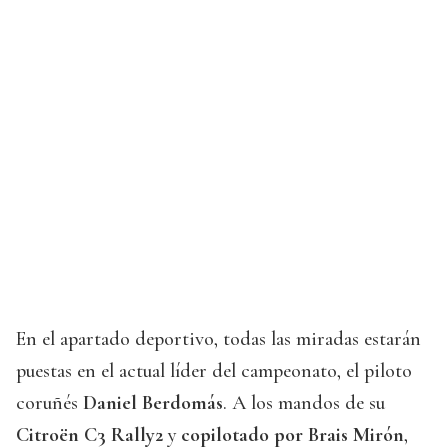
En el apartado deportivo, todas las miradas estarán
puestas en el actual líder del campeonato, el piloto
coruñés
Daniel Berdomás
. A los mandos de su
Citroën C3 Rally2
y
copilotado por Brais Mirón
,