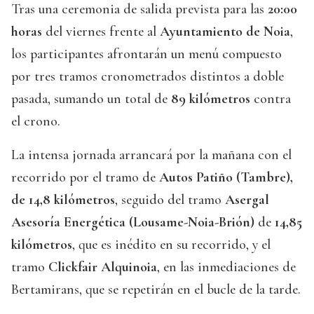
Tras una ceremonia de salida prevista para las
20:00
horas
del viernes frente al
Ayuntamiento de Noia
,
los participantes afrontarán un menú compuesto
por tres tramos cronometrados distintos a doble
pasada, sumando un total de
89 kilómetros
contra
el crono.
La intensa jornada arrancará por la mañana con el
recorrido por el tramo de
Autos Patiño (Tambre),
de 14,8 kilómetros
, seguido del tramo
Asergal
Asesoría Energética (Lousame-Noia-Brión)
de
14,85
kilómetros
, que es inédito en su recorrido, y el
tramo
Clickfair Alquinoia
, en las inmediaciones de
Bertamirans, que se repetirán en el bucle de la tarde.