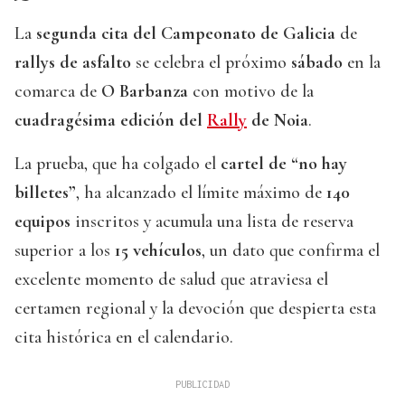
La
segunda cita del Campeonato de Galicia
de
rallys de asfalto
se celebra el próximo
sábado
en la
comarca de
O Barbanza
con motivo de la
cuadragésima edición del
Rally
de Noia
.
La prueba, que ha colgado el
cartel de “no hay
billetes”
, ha alcanzado el límite máximo de
140
equipos
inscritos y acumula una lista de reserva
superior a los
15 vehículos
, un dato que confirma el
excelente momento de salud que atraviesa el
certamen regional y la devoción que despierta esta
cita histórica en el calendario.