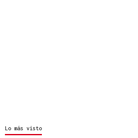
37 EDICIÓN
Ciclo de conciertos de órgano de música antigua
Lo más visto