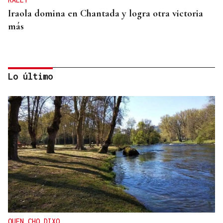
Iraola domina en Chantada y logra otra victoria
más
Lo último
A TODA VELOCIDAD
Vídeo | Así fue el espectacular salto de “Cohete”
Suárez en el Rally Rías Baixas que dejó sin
respiración a los aficionados
QUEN CHO DIXO