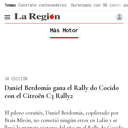
common.go-to-content
Temas
Contrato contenedores
Ourensano con 96 condenas
header.menu.open
Más Motor
30 EDICIÓN
Daniel Berdomás gana el Rally do Cocido
con el Citroën C3 Rally2
El piloto coruñés, Daniel Berdomás, copilotado por
Brais Mirón, no cometió ningún error en Lalín y se
llevó la primera victoria del año en el Rally do Cocido