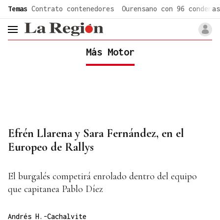
common.go-to-content
Temas
Contrato contenedores
Ourensano con 96 condenas
header.menu.open
Más Motor
Efrén Llarena y Sara Fernández, en el
Europeo de Rallys
El burgalés competirá enrolado dentro del equipo
que capitanea Pablo Díez
Andrés H.-Cachalvite