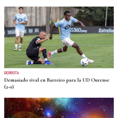
A TODA VELOCIDAD
Vídeo | Así fue el espectacular salto de “Cohete”
Suárez en el Rally Rías Baixas que dejó sin
respiración a los aficionados
DERROTA
Demasiado rival en Barreiro para la UD Ourense
(2-0)