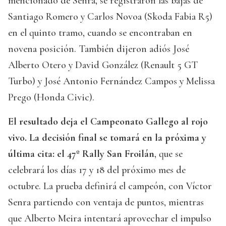
mencionado de Senra, se registraron las bajas de
Santiago Romero y Carlos Novoa (Skoda Fabia R5)
en el quinto tramo, cuando se encontraban en
novena posición. También dijeron adiós José
Alberto Otero y David González (Renault 5 GT
Turbo) y José Antonio Fernández Campos y Melissa
Prego (Honda Civic).
El resultado deja el Campeonato Gallego al rojo
vivo. La decisión final se tomará en la próxima y
última cita: el 47º Rally San Froilán
, que se
celebrará los días 17 y 18 del próximo mes de
octubre. La prueba definirá el campeón, con Víctor
Senra partiendo con ventaja de puntos, mientras
que Alberto Meira intentará aprovechar el impulso