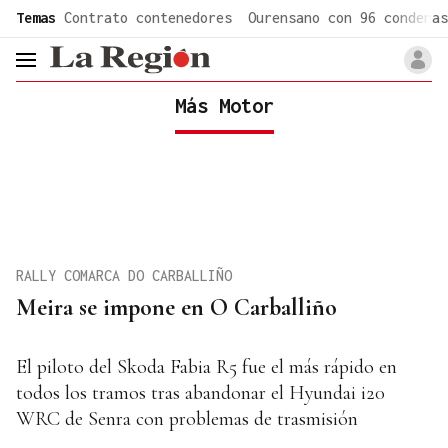
common.go-to-content
Temas
Contrato contenedores
Ourensano con 96 condenas
header.menu.open
Más Motor
RALLY COMARCA DO CARBALLIÑO
Meira se impone en O Carballiño
El piloto del Skoda Fabia R5 fue el más rápido en
todos los tramos tras abandonar el Hyundai i20
WRC de Senra con problemas de trasmisión