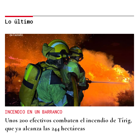
Lo último
A TODA VELOCIDAD
Vídeo | Así fue el espectacular salto de “Cohete”
Suárez en el Rally Rías Baixas que dejó sin
respiración a los aficionados
INCENDIO EN UN BARRANCO
Unos 200 efectivos combaten el incendio de Tírig,
que ya alcanza las 244 hectáreas