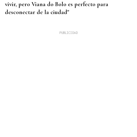
vivir, pero Viana do Bolo es perfecto para
desconectar de la ciudad"
INCENDIO EN BARBADÁS
Un accidente en la N-525 a su paso por Vilardevós
se salda con un herido en una pierna