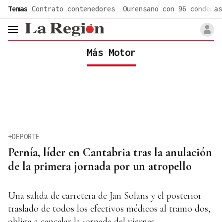
common.go-to-content
Temas
Contrato contenedores
Ourensano con 96 condenas
header.menu.open
Más Motor
+DEPORTE
Pernía, líder en Cantabria tras la anulación
de la primera jornada por un atropello
Una salida de carretera de Jan Solans y el posterior
traslado de todos los efectivos médicos al tramo dos,
obliga a cancelar la jornada del viernes