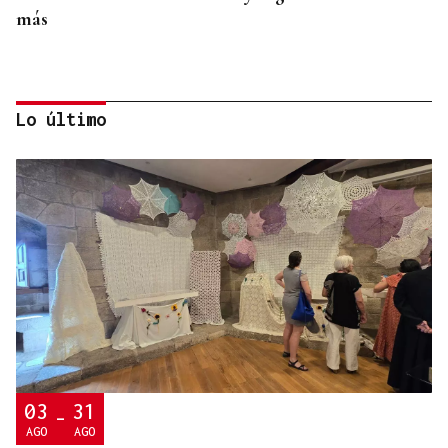
más
Lo último
A TODA VELOCIDAD
Vídeo | Así fue el espectacular salto de “Cohete”
Suárez en el Rally Rías Baixas que dejó sin
respiración a los aficionados
03
31
-
AGO
AGO