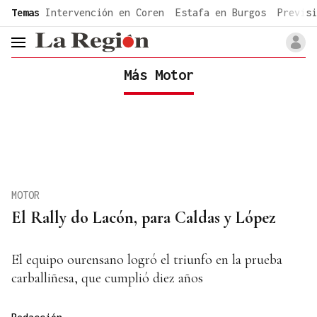
common.go-to-content
Temas
Intervención en Coren
Estafa en Burgos
Previsi
header.menu.open
Más Motor
MOTOR
El Rally do Lacón, para Caldas y López
El equipo ourensano logró el triunfo en la prueba
carballiñesa, que cumplió diez años