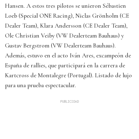
Hansen. A estos tres pilotos se unieron Sébastien
Loeb (Special ONE Racing), Niclas Grönholm (CE
Dealer Team), Klara Andersson (CE Dealer Team),
Ole Christian Veiby (VW Dealerteam Bauhaus) y
Gustav Bergstrom (VW Dealerteam Bauhaus).
Además, estuvo en el acto Iván Ares, excampeón de
España de rallies, que participará en la carrera de
Kartcross de Montalegre (Portugal). Listado de lujo
para una prueba espectacular.