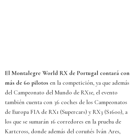
El Montalegre World RX de Portugal contará con
más de 60 pilotos
en la competición, ya que además
del Campeonato del Mundo de RX1e, el evento
también cuenta con 36 coches de los Campeonatos
de Europa FIA de RX1 (Supercars) y RX3 (S1600), a
los que se sumarán 16 corredores en la prueba de
Kartcross, donde además del coruñés Iván Ares,