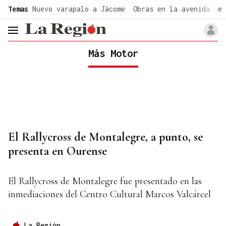
common.go-to-content
Temas
Nuevo varapalo a Jácome
Obras en la avenida de 
header.menu.open
Más Motor
El Rallycross de Montalegre, a punto, se
presenta en Ourense
El Rallycross de Montalegre fue presentado en las
inmediaciones del Centro Cultural Marcos Valcárcel
La Región