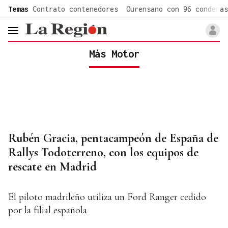
common.go-to-content
Temas
Contrato contenedores
Ourensano con 96 condenas
header.menu.open
Más Motor
Rubén Gracia, pentacampeón de España de
Rallys Todoterreno, con los equipos de
rescate en Madrid
El piloto madrileño utiliza un Ford Ranger cedido
por la filial española