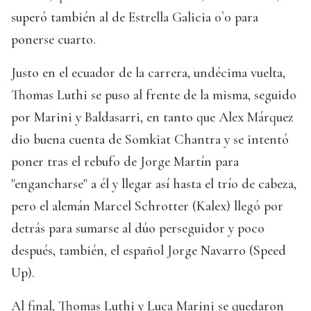
superó también al de Estrella Galicia 0`0 para
ponerse cuarto.
Justo en el ecuador de la carrera, undécima vuelta,
Thomas Luthi se puso al frente de la misma, seguido
por Marini y Baldasarri, en tanto que Alex Márquez
dio buena cuenta de Somkiat Chantra y se intentó
poner tras el rebufo de Jorge Martín para
"engancharse" a él y llegar así hasta el trío de cabeza,
pero el alemán Marcel Schrotter (Kalex) llegó por
detrás para sumarse al dúo perseguidor y poco
después, también, el español Jorge Navarro (Speed
Up).
Al final, Thomas Luthi y Luca Marini se quedaron