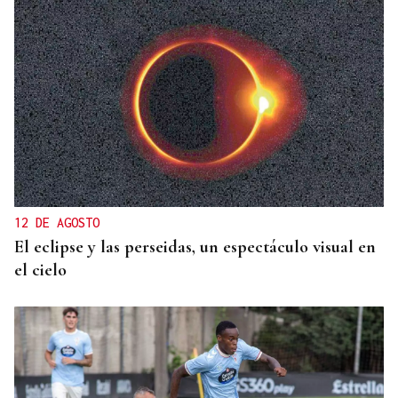
A TODA VELOCIDAD
Vídeo | Así fue el espectacular salto de “Cohete”
Suárez en el Rally Rías Baixas que dejó sin
respiración a los aficionados
12 DE AGOSTO
El eclipse y las perseidas, un espectáculo visual en
el cielo