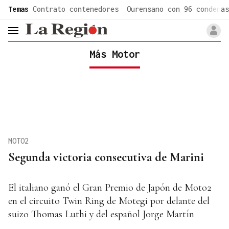
common.go-to-content
Temas
Contrato contenedores
Ourensano con 96 condenas
header.menu.open
Más Motor
MOTO2
Segunda victoria consecutiva de Marini
El italiano ganó el Gran Premio de Japón de Moto2
en el circuito Twin Ring de Motegi por delante del
suizo Thomas Luthi y del español Jorge Martín