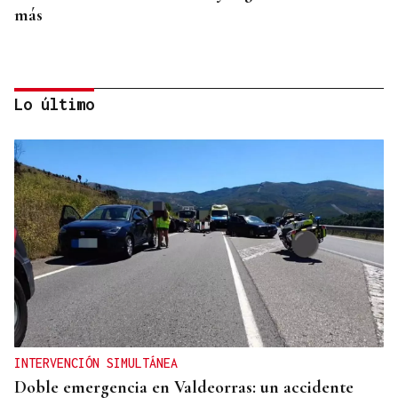
más
Lo último
A TODA VELOCIDAD
Vídeo | Así fue el espectacular salto de “Cohete”
Suárez en el Rally Rías Baixas que dejó sin
respiración a los aficionados
INTERVENCIÓN SIMULTÁNEA
Doble emergencia en Valdeorras: un accidente