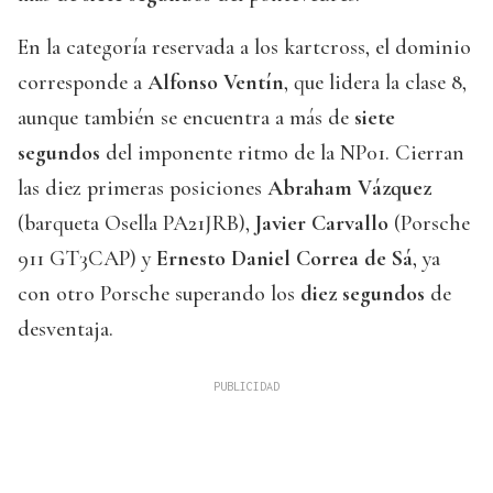
En la categoría reservada a los kartcross, el dominio
corresponde a
Alfonso Ventín
, que lidera la clase 8,
aunque también se encuentra a más de
siete
segundos
del imponente ritmo de la NP01. Cierran
las diez primeras posiciones
Abraham Vázquez
(barqueta Osella PA21JRB),
Javier Carvallo
(Porsche
911 GT3CAP) y
Ernesto Daniel Correa de Sá
, ya
con otro Porsche superando los
diez segundos
de
desventaja.