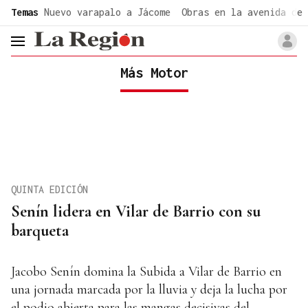
common.go-to-content
Temas
Nuevo varapalo a Jácome
Obras en la avenida de 
header.menu.open
Más Motor
QUINTA EDICIÓN
Senín lidera en Vilar de Barrio con su
barqueta
Jacobo Senín domina la Subida a Vilar de Barrio en
una jornada marcada por la lluvia y deja la lucha por
el podio abierta para las mangas decisivas del