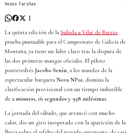
Xesús Fariñas
La quinta edición de la
Subida a Vilar de Barrio
,
prueba puntuable para el Campeonato de Galicia de
Montaña, ya tiene un líder claro tras la disputa de
las dos primeras mangas oficiales. El piloto
pontevedrés
Jacobo Senín
, a los mandos de la
espectacular barqueta
Nova NP01
, domina la
clasificación provisional con un tiempo imbatible
de
2 minutos, 16 segundos y 958 milésimas
.
La jornada del sábado, que arrancó con mucho
calor, dio un giro inesperado con la aparición de la
lluvia sobre el asfalto del trazado ourensano, de casi