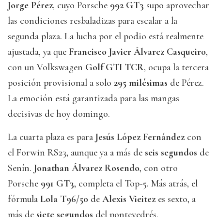
Jorge Pérez
, cuyo Porsche
992 GT3
supo aprovechar
las condiciones resbaladizas para escalar a la
segunda plaza. La lucha por el podio está realmente
ajustada, ya que
Francisco Javier Álvarez Casqueiro
,
con un Volkswagen
Golf GTI TCR
, ocupa la tercera
posición provisional a solo
295 milésimas
de Pérez.
La emoción está garantizada para las mangas
decisivas de hoy domingo.
La cuarta plaza es para
Jesús López Fernández
con
el Forwin RS23, aunque ya a más de
seis segundos
de
Senín.
Jonathan Álvarez Rosendo
, con otro
Porsche
991 GT3
, completa el Top-5. Más atrás, el
fórmula
Lola T96/50
de
Alexis Vieitez
es sexto, a
más de
siete segundos
del pontevedrés.