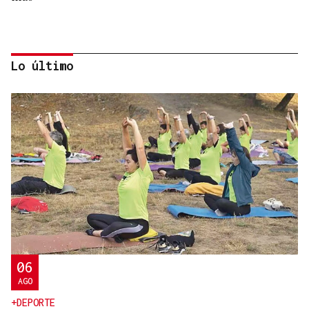
Lo último
A TODA VELOCIDAD
Vídeo | Así fue el espectacular salto de “Cohete”
Suárez en el Rally Rías Baixas que dejó sin
respiración a los aficionados
06
AGO
+DEPORTE