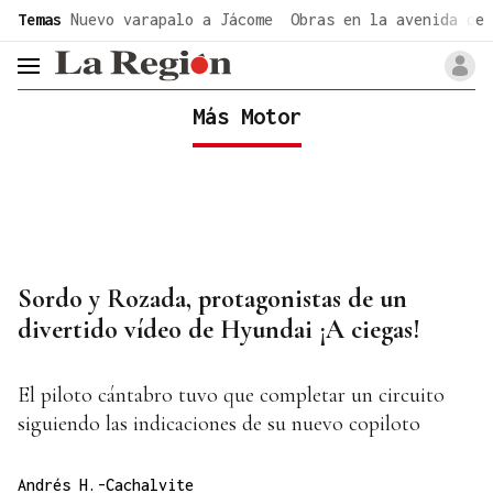
common.go-to-content
Temas
Nuevo varapalo a Jácome
Obras en la avenida de 
header.menu.open
Más Motor
Sordo y Rozada, protagonistas de un
divertido vídeo de Hyundai ¡A ciegas!
El piloto cántabro tuvo que completar un circuito
siguiendo las indicaciones de su nuevo copiloto
Andrés H.-Cachalvite