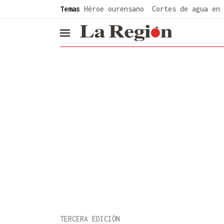
common.go-to-content
Temas
Héroe ourensano
Cortes de agua en 
header.menu.open
TERCERA EDICIÓN