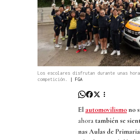
Los escolares disfrutan durante unas hora
competición.
|
FGA
El
automovilismo
no s
ahora
también se sient
nas Aulas de Primaria