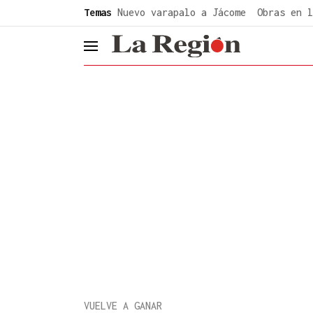
common.go-to-content
Temas
Nuevo varapalo a Jácome
Obras en l
header.menu.open
VUELVE A GANAR