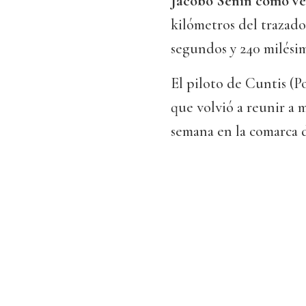
Jacobo Senín como ve
kilómetros del trazad
segundos y 240 milésim
El piloto de Cuntis (P
que volvió a reunir a 
semana en la comarca 