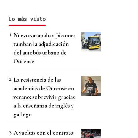
Lo más visto
Nuevo varapalo a Jácome:
tumban la adjudicación
del autobús urbano de
Ourense
La resistencia de las
academias de Ourense en
verano: sobrevivir gracias
a la enseñanza de inglés y
gallego
A vueltas con el contrato