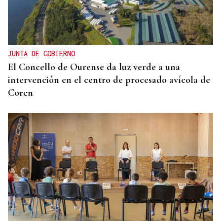
A TODA VELOCIDAD
Vídeo | Así fue el espectacular salto de “Cohete”
Suárez en el Rally Rías Baixas que dejó sin
respiración a los aficionados
JUNTA DE GOBIERNO
El Concello de Ourense da luz verde a una
intervención en el centro de procesado avícola de
Coren