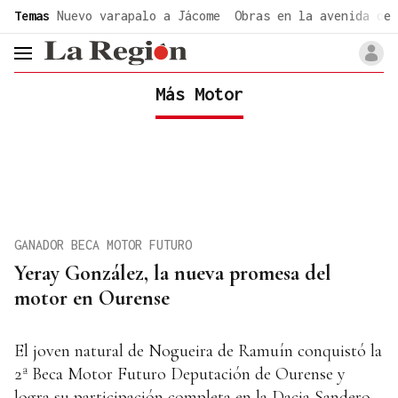
common.go-to-content
Temas
Nuevo varapalo a Jácome
Obras en la avenida de 
header.menu.open
Más Motor
GANADOR BECA MOTOR FUTURO
Yeray González, la nueva promesa del
motor en Ourense
El joven natural de Nogueira de Ramuín conquistó la
2ª Beca Motor Futuro Deputación de Ourense y
logra su participación completa en la Dacia Sandero