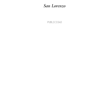
San Lorenzo
Fernando Román Alonso
TRIBUNA
A Alameda ou Horta do Concello