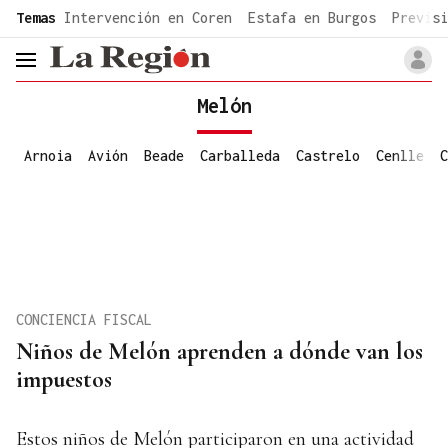
common.go-to-content
Temas
Intervención en Coren
Estafa en Burgos
Previsi
header.menu.open
Melón
Arnoia
Avión
Beade
Carballeda
Castrelo
Cenlle
C
CONCIENCIA FISCAL
Niños de Melón aprenden a dónde van los
impuestos
Estos niños de Melón participaron en una actividad