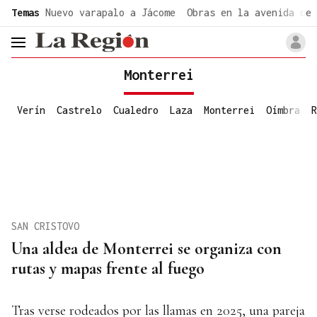
common.go-to-content
Temas
Nuevo varapalo a Jácome
Obras en la avenida de 
header.menu.open
Monterrei
Verín
Castrelo
Cualedro
Laza
Monterrei
Oímbra
R
SAN CRISTOVO
Una aldea de Monterrei se organiza con
rutas y mapas frente al fuego
Tras verse rodeados por las llamas en 2025, una pareja