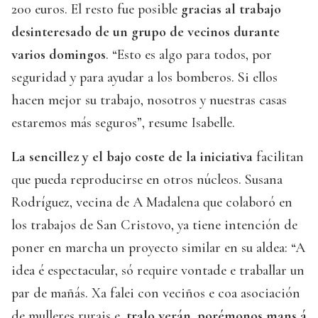
200 euros. El resto fue posible
gracias al trabajo
desinteresado de un grupo de vecinos durante
varios domingos
. “Esto es algo para todos, por
seguridad y para ayudar a los bomberos. Si ellos
hacen mejor su trabajo, nosotros y nuestras casas
estaremos más seguros”, resume Isabelle.
La sencillez y el bajo coste de la iniciativa
facilitan
que pueda reproducirse en otros núcleos. Susana
Rodríguez, vecina de A Madalena que colaboró en
los trabajos de San Cristovo, ya tiene intención de
poner en marcha un proyecto similar en su aldea: “A
idea é espectacular, só require vontade e traballar un
par de mañás. Xa falei con veciños e coa asociación
de mulleres rurais e,
tralo verán, porémonos mans á