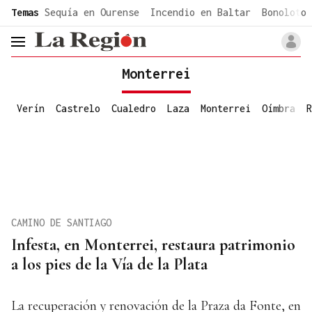
common.go-to-content
Temas
Sequía en Ourense
Incendio en Baltar
Bonoloto 
header.menu.open
Monterrei
Verín
Castrelo
Cualedro
Laza
Monterrei
Oímbra
R
CAMINO DE SANTIAGO
Infesta, en Monterrei, restaura patrimonio
a los pies de la Vía de la Plata
La recuperación y renovación de la Praza da Fonte, en