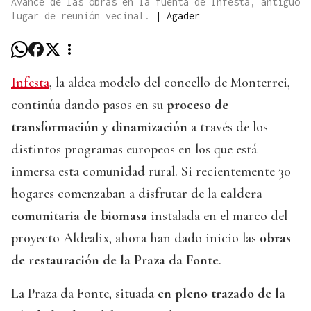
Avance de las obras en la fuenta de Infesta, antiguo
lugar de reunión vecinal.
|
Agader
Infesta
, la aldea modelo del concello de Monterrei,
continúa dando pasos en su
proceso de
transformación y dinamización
a través de los
distintos programas europeos en los que está
inmersa esta comunidad rural. Si recientemente 30
hogares comenzaban a disfrutar de la
caldera
comunitaria de biomasa
instalada en el marco del
proyecto Aldealix, ahora han dado inicio las
obras
de restauración de la Praza da Fonte
.
La Praza da Fonte, situada
en pleno trazado de la