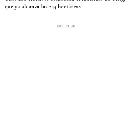
que ya alcanza las 244 hectáreas
VIDA
Café Bombay, un punto de encuentro para
momento del día