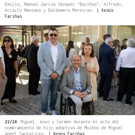
Emilio, Manuel García Vázquez "Buciños", Alfredo,
Acisclo Manzano y Baldomero Moreiras.
|
Xesús
Fariñas
22/26
Miguel, Anxo y Carmen durante el acto del
nombramiento de hijo adoptivo de Muíños de Miguel
Ángel Santalices.
|
Xesús Fariñas