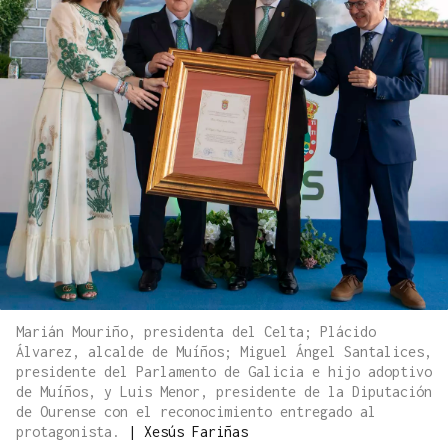
Marián Mouriño, presidenta del Celta; Plácido
Álvarez, alcalde de Muíños; Miguel Ángel Santalices,
presidente del Parlamento de Galicia e hijo adoptivo
de Muíños, y Luis Menor, presidente de la Diputación
de Ourense con el reconocimiento entregado al
protagonista.
|
Xesús Fariñas