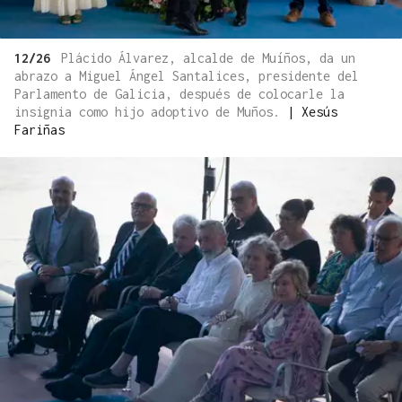
12/26
Plácido Álvarez, alcalde de Muíños, da un
abrazo a Miguel Ángel Santalices, presidente del
Parlamento de Galicia, después de colocarle la
insignia como hijo adoptivo de Muños.
|
Xesús
Fariñas