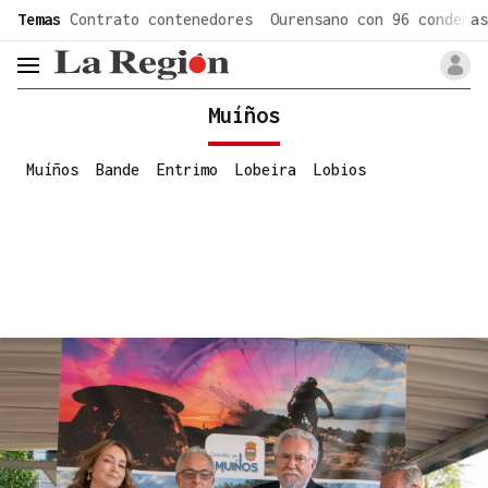
common.go-to-content
Temas
Contrato contenedores
Ourensano con 96 condenas
header.menu.open
Muíños
Muíños
Bande
Entrimo
Lobeira
Lobios