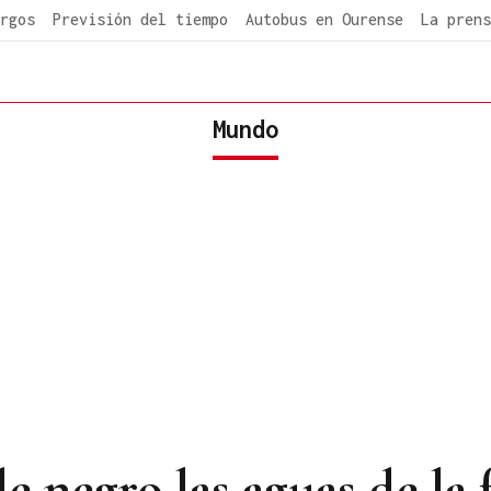
rgos
Previsión del tiempo
Autobus en Ourense
La prens
Mundo
de negro las aguas de la 