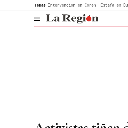
common.go-to-content
Temas
Intervención en Coren
Estafa en Bu
header.menu.open
Activistas tiñen 