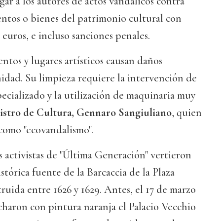
gar a los autores de actos vandálicos contra
ntos o bienes del patrimonio cultural con
 euros, e incluso sanciones penales.
tos y lugares artísticos causan daños
idad. Su limpieza requiere la intervención de
ecializado y la utilización de maquinaria muy
nistro de Cultura, Gennaro Sangiuliano
, quien
s como "ecovandalismo".
os activistas de "Última Generación" vertieron
stórica fuente de la Barcaccia de la Plaza
uida entre 1626 y 1629. Antes, el 17 de marzo
charon con pintura naranja el Palacio Vecchio