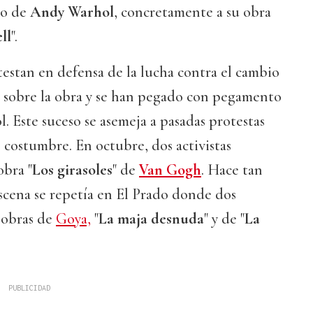
no de
Andy Warhol
, concretamente a su obra
ll
".
otestan en defensa de la lucha contra el cambio
o sobre la obra y se han pegado con pegamento
l. Este suceso se asemeja a pasadas protestas
 costumbre. En octubre, dos activistas
obra "
Los girasoles
" de
Van Gogh
. Hace tan
 escena se repetía en El Prado donde dos
s obras de
Goya,
"
La maja desnuda
" y de "
La