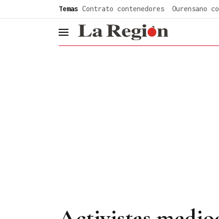
common.go-to-content
Temas
Contrato contenedores
Ourensano co
header.menu.open
Activistas medio