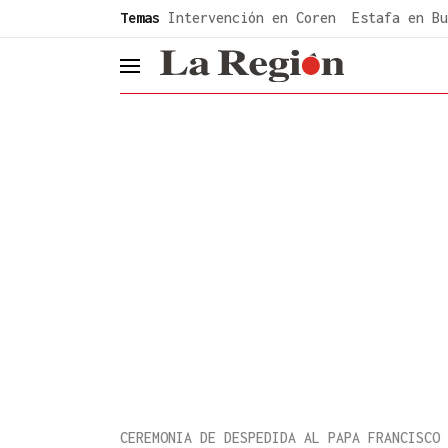
common.go-to-content
Temas
Intervención en Coren
Estafa en Bu
header.menu.open
CEREMONIA DE DESPEDIDA AL PAPA FRANCISCO