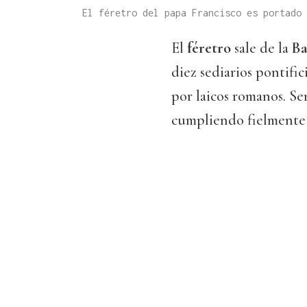
El féretro del papa Francisco es portado
El
féretro
sale de la
Ba
diez sediarios pontifi
por laicos romanos. S
cumpliendo fielmente s