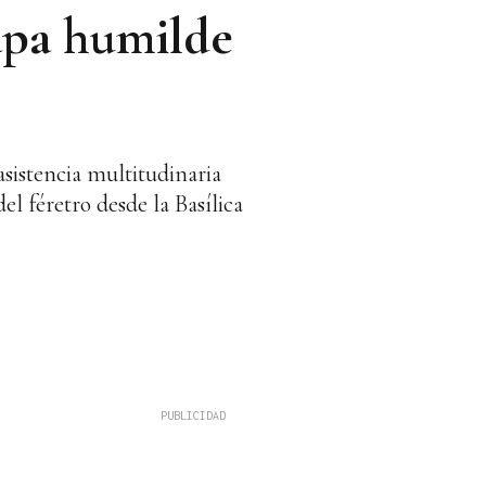
apa humilde
asistencia multitudinaria
el féretro desde la Basílica