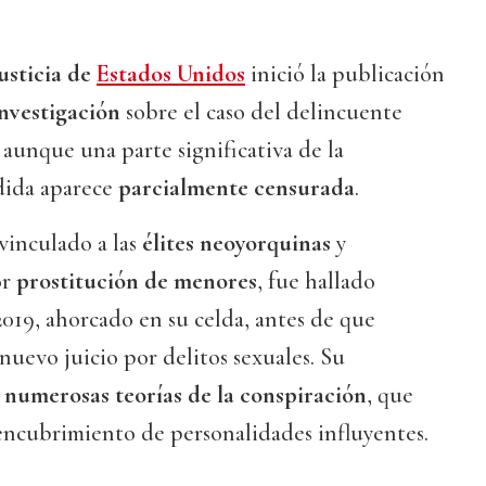
usticia de
Estados Unidos
inició la publicación
investigación
sobre el caso del delincuente
, aunque una parte significativa de la
dida aparece
parcialmente censurada
.
 vinculado a las
élites neoyorquinas
y
or
prostitución de menores
, fue hallado
019, ahorcado en su celda, antes de que
nuevo juicio por delitos sexuales. Su
a
numerosas teorías de la conspiración
, que
encubrimiento de personalidades influyentes.