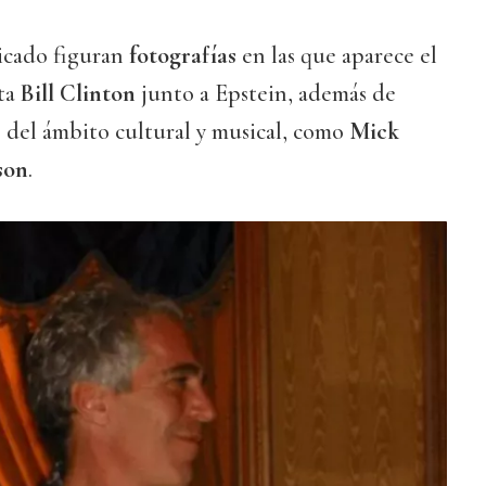
licado figuran
fotografías
en las que aparece el
ta
Bill Clinton
junto a Epstein, además de
s del ámbito cultural y musical, como
Mick
son
.