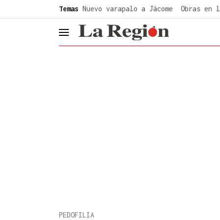
common.go-to-content
Temas
Nuevo varapalo a Jácome
Obras en l
header.menu.open
PEDOFILIA