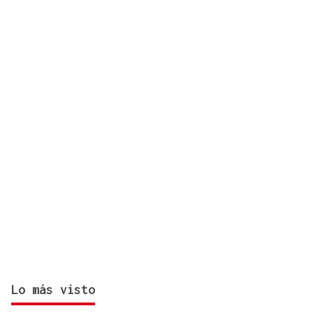
día antes del final del plazo
Lo más visto