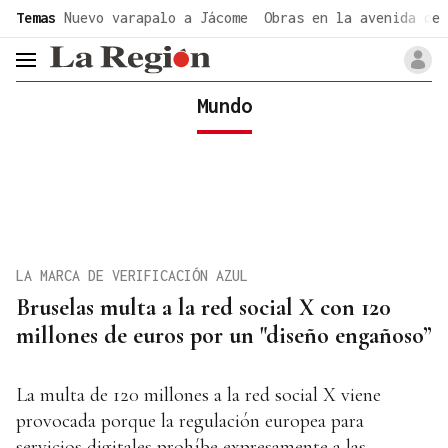
common.go-to-content
Temas
Nuevo varapalo a Jácome
Obras en la avenida de 
header.menu.open
Mundo
LA MARCA DE VERIFICACIÓN AZUL
Bruselas multa a la red social X con 120
millones de euros por un "diseño engañoso”
La multa de 120 millones a la red social X viene
provocada porque la regulación europea para
servicios digitales prohíbe expresamente a las