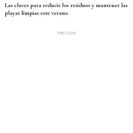
Las claves para reducir los residuos y mantener las
playas limpias este verano
4.000 HECTÁREAS
Se ordena el desalojo preventivo de 340 personas
por el incendio forestal de Niebla