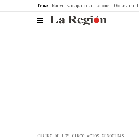
common.go-to-content
Temas
Nuevo varapalo a Jácome
Obras en l
header.menu.open
CUATRO DE LOS CINCO ACTOS GENOCIDAS