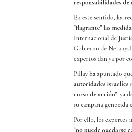
responsabilidades de 
En este sentido,
ha re
"flagrante" las medid
Internacional de Justi
Gobierno de Netanyahu
expertos dan ya por c
Pillay ha apuntado que
autoridades israelíes
curso de acción"
, ya 
su campaña genocida en
Por ello, los expertos
"no puede quedarse c