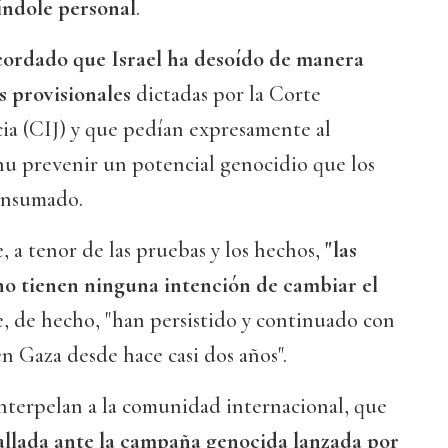
índole personal
.
cordado que Israel ha desoído de manera
as provisionales
dictadas por la Corte
cia (CIJ) y que pedían expresamente al
 prevenir un potencial genocidio que los
onsumado.
, a tenor de las pruebas y los hechos,
"las
 no tienen ninguna intención de cambiar el
de, de hecho, "han persistido y continuado con
 Gaza desde hace casi dos años".
 interpelan a la comunidad internacional, que
allada ante la campaña genocida lanzada por