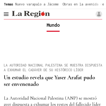
common.go-to-content
Temas
Nuevo varapalo a Jácome
Obras en la avenida de 
header.menu.open
Mundo
LA AUTORIDAD NACIONAL PALESTINA SE MUESTRA DISPUESTA
A EXHUMAR EL CADÁVER DE SU HISTÓRICO LÍDER
Un estudio revela que Yaser Arafat pudo
ser envenenado
La Autoridad Nacional Palestina (ANP) se mostró
ayer dispuesta a exhumar los restos del fallecido líder