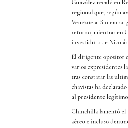
González recaló en R
regional que
, según a
Venezuela. Sin embargo
retorno, mientras en 
investidura de Nicolá
El dirigente opositor 
varios expresidentes l
tras constatar las últ
chavistas ha declarad
al presidente legítimo
Chinchilla lamentó el c
aéreo e incluso denunc