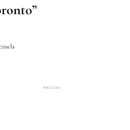
ronto”
ezuela