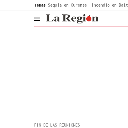
common.go-to-content
Temas
Sequía en Ourense
Incendio en Balt
header.menu.open
FIN DE LAS REUNIONES