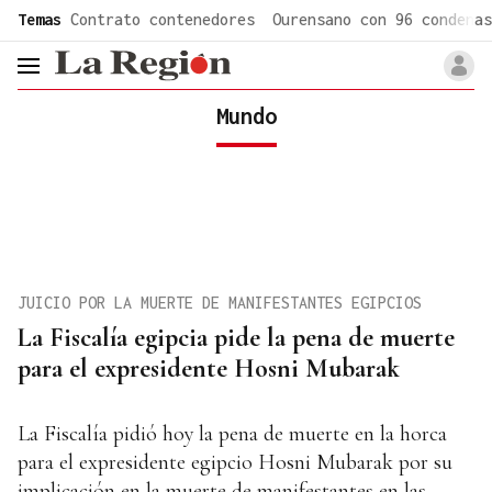
common.go-to-content
Temas
Contrato contenedores
Ourensano con 96 condenas
header.menu.open
Mundo
JUICIO POR LA MUERTE DE MANIFESTANTES EGIPCIOS
La Fiscalía egipcia pide la pena de muerte
para el expresidente Hosni Mubarak
La Fiscalía pidió hoy la pena de muerte en la horca
para el expresidente egipcio Hosni Mubarak por su
implicación en la muerte de manifestantes en las