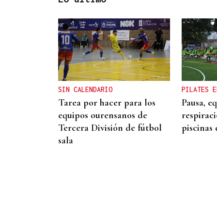
REPRESENTANTE DE EEUU EN
BRASILIA
EEUU revoca el visado de la
embajadora de Brasil en el
Washington
SIN CALENDARIO
PILATES E
Tarea por hacer para los
Pausa, eq
equipos ourensanos de
respiraci
Tercera División de fútbol
piscinas
sala