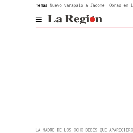
common.go-to-content
Temas
Nuevo varapalo a Jácome
Obras en l
header.menu.open
LA MADRE DE LOS OCHO BEBÉS QUE APARECIERO