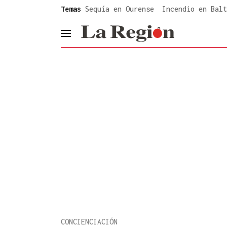
common.go-to-content
Temas
Sequía en Ourense
Incendio en Balt
header.menu.open
CONCIENCIACIÓN