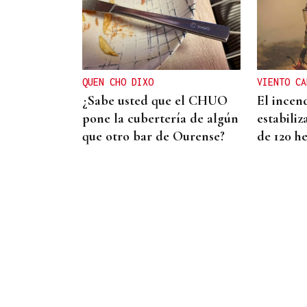
REFORMAS
Donald Trump deberá
pedir permiso al Congreso
para construir el salón de
QUEN CHO DIXO
VIENTO CA
baile en la Casa Blanca
¿Sabe usted que el CHUO
El incend
pone la cubertería de algún
estabiliz
que otro bar de Ourense?
de 120 h
VIDA OURENSANA
El ejercicio a mediana edad