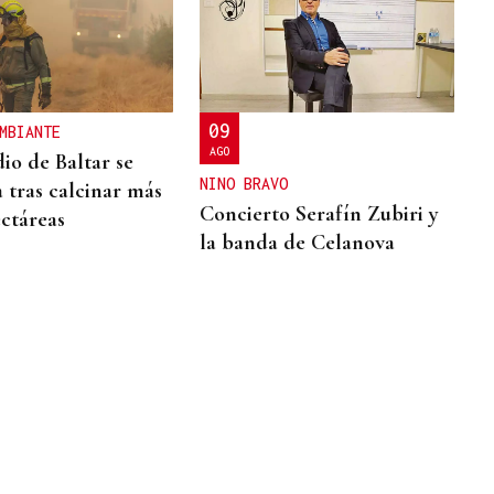
09
MBIANTE
AGO
io de Baltar se
NINO BRAVO
a tras calcinar más
Concierto Serafín Zubiri y
ectáreas
la banda de Celanova