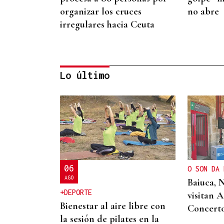
organizar los cruces
no abre
irregulares hacia Ceuta
Lo último
NEGOCIACIÓN
Estados Unidos ve posible
llegar a un acuerdo
inminente con Irán
06
O SON DA 
AGO
Baiuca, 
+DEPORTE
visitan 
Bienestar al aire libre con
Concert
la sesión de pilates en la