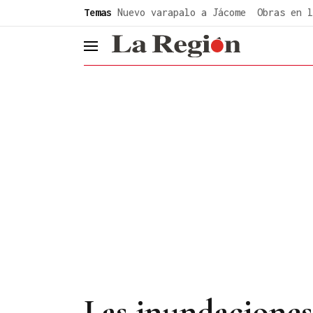
common.go-to-content
Temas
Nuevo varapalo a Jácome
Obras en l
header.menu.open
Las inundaciones 