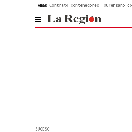
common.go-to-content
Temas
Contrato contenedores
Ourensano co
header.menu.open
SUCESO