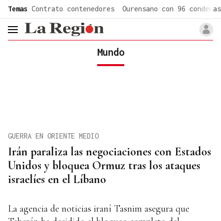
common.go-to-content
Temas
Contrato contenedores
Ourensano con 96 condenas
header.menu.open
Mundo
GUERRA EN ORIENTE MEDIO
Irán paraliza las negociaciones con Estados
Unidos y bloquea Ormuz tras los ataques
israelíes en el Líbano
La agencia de noticias iraní Tasnim asegura que