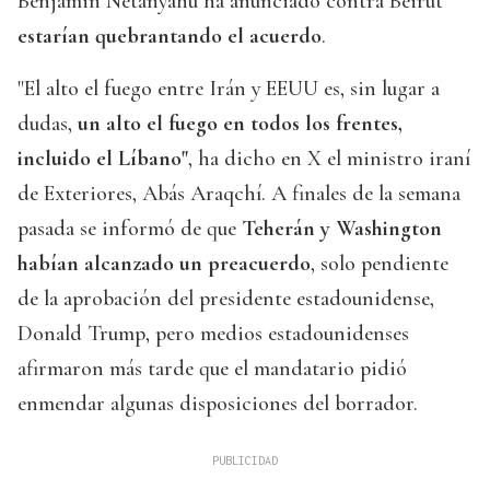
Benjamin Netanyahu ha anunciado contra Beirut
estarían quebrantando el acuerdo
.
"El alto el fuego entre Irán y EEUU es, sin lugar a
dudas,
un alto el fuego en todos los frentes,
incluido el Líbano"
, ha dicho en X el ministro iraní
de Exteriores, Abás Araqchí. A finales de la semana
pasada se informó de que
Teherán y Washington
habían alcanzado un preacuerdo
, solo pendiente
de la aprobación del presidente estadounidense,
Donald Trump, pero medios estadounidenses
afirmaron más tarde que el mandatario pidió
enmendar algunas disposiciones del borrador.