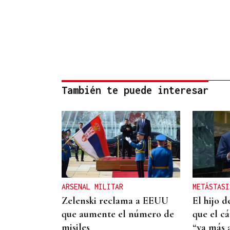
También te puede interesar
ARSENAL MILITAR
METÁSTASI
Zelenski reclama a EEUU
El hijo 
que aumente el número de
que el c
misiles
“va más a