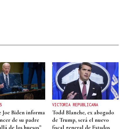
S
VICTORIA REPUBLICANA
de Joe Biden informa
Todd Blanche, ex abogado
áncer de su padre
de Trump, será el nuevo
llá de los huesos”
fiscal general de Estados