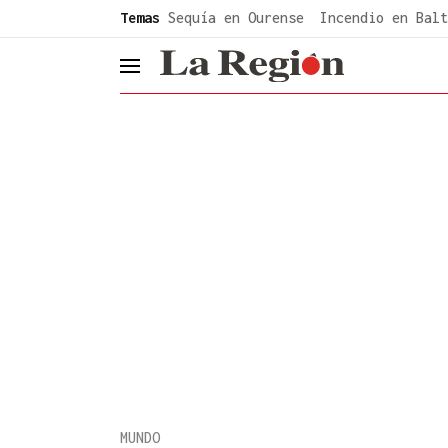
common.go-to-content
Temas
Sequía en Ourense
Incendio en Balt
header.menu.open
MUNDO