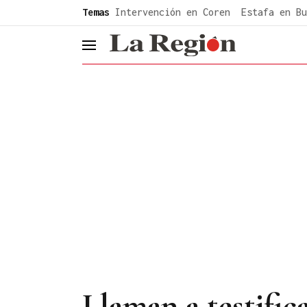
common.go-to-content
Temas
Intervención en Coren
Estafa en Bu
header.menu.open
Llaman a testific