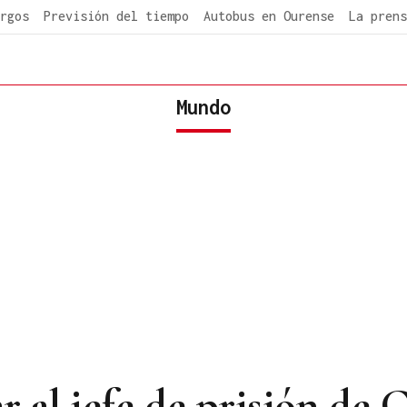
rgos
Previsión del tiempo
Autobus en Ourense
La prens
Mundo
ar al jefe de prisión d