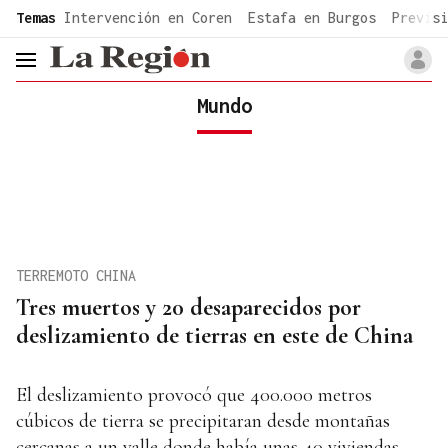
common.go-to-content
Temas
Intervención en Coren
Estafa en Burgos
Previsi
header.menu.open
Mundo
TERREMOTO CHINA
Tres muertos y 20 desaparecidos por
deslizamiento de tierras en este de China
El deslizamiento provocó que 400.000 metros
cúbicos de tierra se precipitaran desde montañas
cercanas a un valle donde había unas 40 viviendas