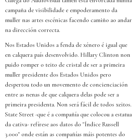
Galega do Audiovisual tamén está envorcada nunha
campaña de visibilidade e empoderamento da
muller nas artes escénicas facendo camiño ao andar
na dirección correcta.
Nos Estados Unidos a fenda de xénero é igual que
en calquera país desenvolvido. Hillary Clinton non
puido romper o teito de cristal de ser a primeira
muller presidente dos Estados Unidos pero
despertou todo un movemento de concienciación
entre as nenas de que calquera delas pode ser a
primeira presidenta. Non será fácil de todos xeitos.
State Street -que é a compañía que colocou a estatua
da cativa- refírese aos datos do "Índice Russell
3.000" onde están as compañías máis potentes do