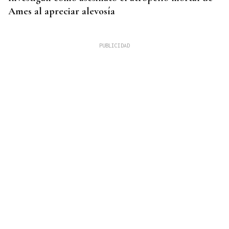
Ames al apreciar alevosía
09
AGO
FESTA DO PULPO
Cartel musical del Pulpo Fest 2026