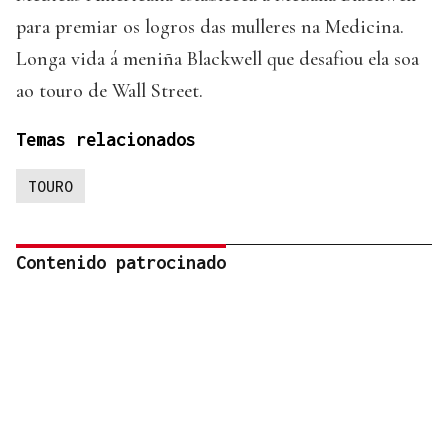
para premiar os logros das mulleres na Medicina.
Longa vida á meniña Blackwell que desafiou ela soa
ao touro de Wall Street.
Temas relacionados
TOURO
Contenido patrocinado