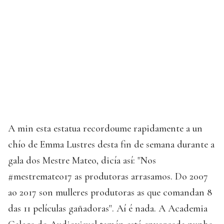
A min esta estatua recordoume rapidamente a un
chío de Emma Lustres desta fin de semana durante a
gala dos Mestre Mateo, dicía así: "Nos
#mestremateo17 as produtoras arrasamos. Do 2007
ao 2017 son mulleres produtoras as que comandan 8
das 11 películas gañadoras". Aí é nada. A Academia