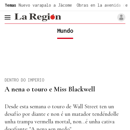
common.go-to-content
Temas
Nuevo varapalo a Jácome
Obras en la avenida de 
header.menu.open
Mundo
DENTRO DO IMPERIO
A nena o touro e Miss Blackwell
Desde esta semana o touro de Wall Street ten un
desafío por diante e non é un matador tendéndolle
unha trampa vermella mortal, non…é unha cativa
desafiante: "A nena sen medo"