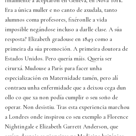
finalmente a aceptaron en Geneva, en Nova York.
Era a única muller e no canto de axudala, tanto
alumnos coma profesores, fixéronlle a vida
imposible negándose incluso a darlle clase. A súa
resposta? Elizabeth gradouse en 1849 como a
primeira da súa promoción. A primeira doutora de
Estados Unidos. Pero quería máis. Quería ser
cirurxá. Mudouse a París para facer unha
especialización en Maternidade tamén, pero alí
contraeu unha enfermidade que a deixou cega dun
ollo co que xa non podía cumplir o seu soño de
operar. Non desistiu. Tras esta experiencia marchou
a Londres onde inspirou co seu exemplo a Florence
Nightingale e Elizabeth Garrett Anderson, que