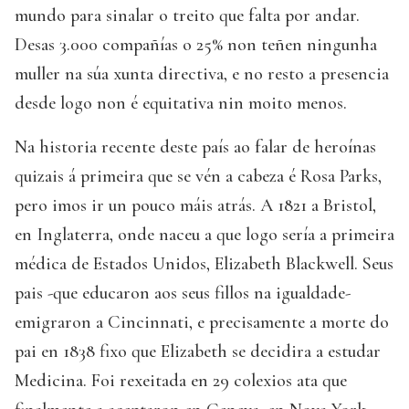
mundo para sinalar o treito que falta por andar.
Desas 3.000 compañías o 25% non teñen ningunha
muller na súa xunta directiva, e no resto a presencia
desde logo non é equitativa nin moito menos.
Na historia recente deste país ao falar de heroínas
quizais á primeira que se vén a cabeza é Rosa Parks,
pero imos ir un pouco máis atrás. A 1821 a Bristol,
en Inglaterra, onde naceu a que logo sería a primeira
médica de Estados Unidos, Elizabeth Blackwell. Seus
pais -que educaron aos seus fillos na igualdade-
emigraron a Cincinnati, e precisamente a morte do
pai en 1838 fixo que Elizabeth se decidira a estudar
Medicina. Foi rexeitada en 29 colexios ata que