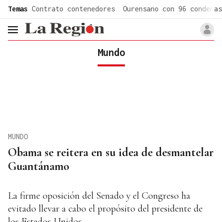
common.go-to-content
Temas
Contrato contenedores
Ourensano con 96 condenas
header.menu.open
Mundo
MUNDO
Obama se reitera en su idea de desmantelar
Guantánamo
La firme oposición del Senado y el Congreso ha
evitado llevar a cabo el propósito del presidente de
los Estados Unidos