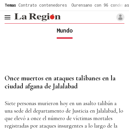
common.go-to-content
Temas
Contrato contenedores
Ourensano con 96 condenas
header.menu.open
Mundo
Once muertos en ataques talibanes en la
ciudad afgana de Jalalabad
Siete personas murieron hoy en un asalto talibán a
una sede del departamento de Justicia en Jalalabad, lo
que elevó a once el número de víctimas mortales
registradas por ataques insurgentes a lo largo de la