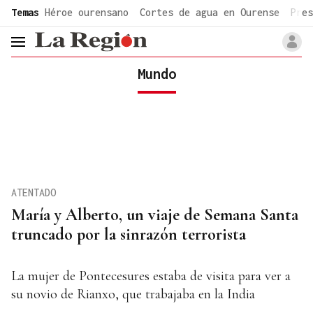
common.go-to-content
Temas
Héroe ourensano
Cortes de agua en Ourense
Pres
header.menu.open
Mundo
ATENTADO
María y Alberto, un viaje de Semana Santa
truncado por la sinrazón terrorista
La mujer de Pontecesures estaba de visita para ver a
su novio de Rianxo, que trabajaba en la India