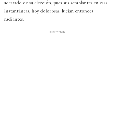
acertado de su elección, pues sus semblantes en esas
instantáneas, hoy dolorosas, lucían entonces
radiantes.