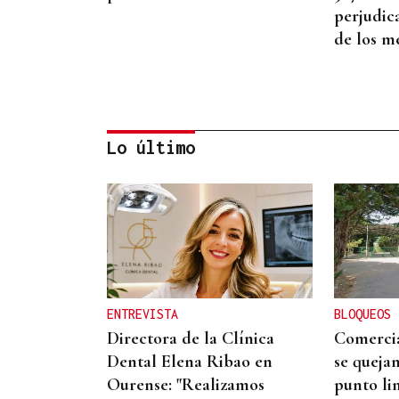
perjudic
de los m
Lo último
ASESINÓ A SU ABUELO
Un tiroteo escolar en
Tailandia deja al menos 6
muertos y 15 heridos
ENTREVISTA
BLOQUEOS
Directora de la Clínica
Comercia
Dental Elena Ribao en
se quejan
Ourense: "Realizamos
punto li