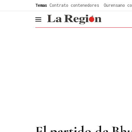
common.go-to-content
Temas
Contrato contenedores
Ourensano co
header.menu.open
El partido de Bh