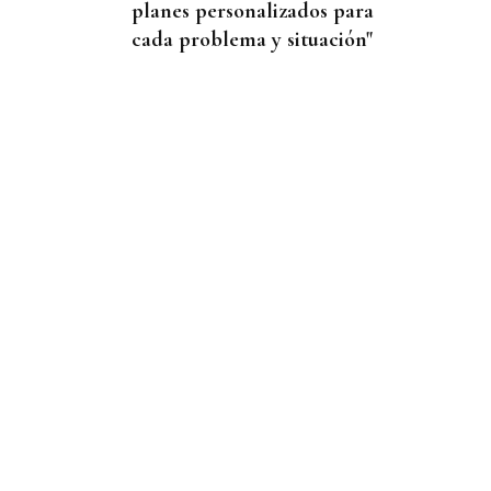
planes personalizados para
cada problema y situación"
CORTE TOTAL
El acceso a Pereiro estará
dos días cortado por obras