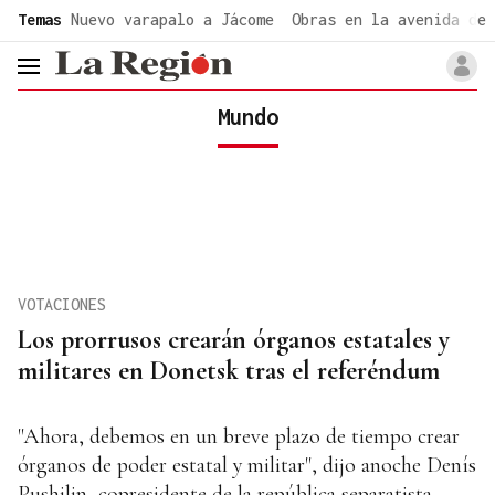
common.go-to-content
Temas
Nuevo varapalo a Jácome
Obras en la avenida de 
header.menu.open
Mundo
VOTACIONES
Los prorrusos crearán órganos estatales y
militares en Donetsk tras el referéndum
"Ahora, debemos en un breve plazo de tiempo crear
órganos de poder estatal y militar", dijo anoche Denís
Pushilin, copresidente de la república separatista