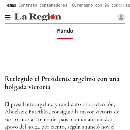
common.go-to-content
Temas
Contrato contenedores
Ourensano con 96 condenas
header.menu.open
Mundo
Reelegido el Presidente argelino con una
holgada victoria
El presidente argelino y candidato a la reelección,
Abdelaziz Buteflika, consiguió la mayor victoria de
sus 10 años al frente del país, con un abrumador
apoyo del 90,24 por ciento, según anunció hoy el