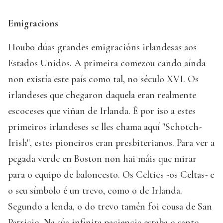
Emigracions
Houbo dúas grandes emigracións irlandesas aos
Estados Unidos. A primeira comezou cando aínda
non existía este país como tal, no século XVI. Os
irlandeses que chegaron daquela eran realmente
escoceses que viñan de Irlanda. É por iso a estes
primeiros irlandeses se lles chama aquí "Schotch-
Irish", estes pioneiros eran presbiterianos. Para ver a
pegada verde en Boston non hai máis que mirar
para o equipo de baloncesto. Os Celtics -os Celtas- e
o seu símbolo é un trevo, como o de Irlanda.
Segundo a lenda, o do trevo tamén foi cousa de San
Patricio. Na súa infinita paciencia estaba o santo