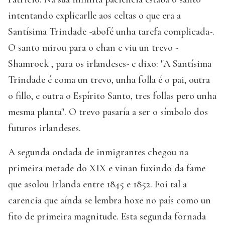
intentando explicarlle aos celtas o que era a
Santísima Trindade -abofé unha tarefa complicada-.
O santo mirou para o chan e viu un trevo -
Shamrock , para os irlandeses- e dixo: "A Santísima
Trindade é coma un trevo, unha folla é o pai, outra
o fillo, e outra o Espírito Santo, tres follas pero unha
mesma planta". O trevo pasaría a ser o símbolo dos
futuros irlandeses.
A segunda ondada de inmigrantes chegou na
primeira metade do XIX e viñan fuxindo da fame
que asolou Irlanda entre 1845 e 1852. Foi tal a
carencia que aínda se lembra hoxe no país como un
fito de primeira magnitude. Esta segunda fornada