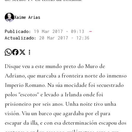
Xaime Arias
Publicado:
19 Mar 2017 - 09:13
—
Actualizado:
20 Mar 2017 - 12:36
Disque veu a este mundo preto do Muro de
Adriano, que marcaba a fronteira norte do inmenso
Imperio Romano. Na súa mocidade foi secuestrado
polos "escotos" e levado a Irlanda onde foi
prisioneiro por seis anos. Unha noite tivo unha
visión. Viu un barco que agardaba por el para
escapar da illa, e con esa determinación escapou dos