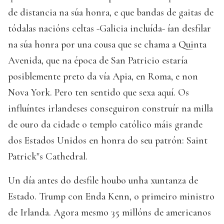
de distancia na súa honra, e que bandas de gaitas de
tódalas nacións celtas -Galicia incluída- ían desfilar
na súa honra por una cousa que se chama a Quinta
Avenida, que na época de San Patricio estaría
posiblemente preto da vía Apia, en Roma, e non
Nova York. Pero ten sentido que sexa aquí. Os
influíntes irlandeses conseguiron construír na milla
de ouro da cidade o templo católico máis grande
dos Estados Unidos en honra do seu patrón: Saint
Patrick"s Cathedral.
Un día antes do desfile houbo unha xuntanza de
Estado. Trump con Enda Kenn, o primeiro ministro
de Irlanda. Agora mesmo 35 millóns de americanos