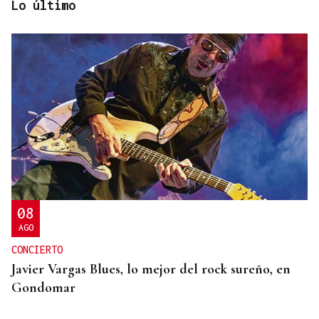
Lo último
SEGURIDAD INFANTIL
Un tribunal de Estados Unidos multa a Meta con
567 millones de dólares por perjudicar la salud
mental de los menores
08
AGO
CONCIERTO
Javier Vargas Blues, lo mejor del rock sureño, en
Gondomar