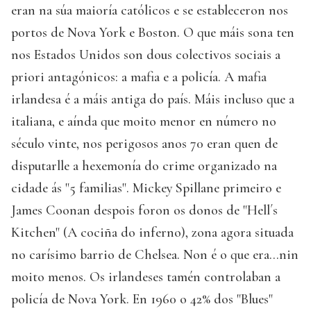
eran na súa maioría católicos e se estableceron nos
portos de Nova York e Boston. O que máis sona ten
nos Estados Unidos son dous colectivos sociais a
priori antagónicos: a mafia e a policía. A mafia
irlandesa é a máis antiga do país. Máis incluso que a
italiana, e aínda que moito menor en número no
século vinte, nos perigosos anos 70 eran quen de
disputarlle a hexemonía do crime organizado na
cidade ás "5 familias". Mickey Spillane primeiro e
James Coonan despois foron os donos de "Hell´s
Kitchen" (A cociña do inferno), zona agora situada
no carísimo barrio de Chelsea. Non é o que era…nin
moito menos. Os irlandeses tamén controlaban a
policía de Nova York. En 1960 o 42% dos "Blues"