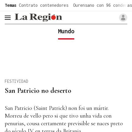
common.go-to-content
Temas
Contrato contenedores
Ourensano con 96 condenas
header.menu.open
Mundo
FESTIVIDAD
San Patricio no deserto
San Patricio (Saint Patrick) non foi un mártir.
Morreu de vello pero si que tivo unha vida con
penurias, cousa certamente previsible se naces preto
do século IV en terras da Britania.