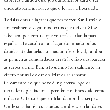
captores e andou case 300 quilómetros cara o sur
onde atoparía un barco que o levaría á liberdade.
Tódalas datas e lugares que percorreu San Patricio
son realmente vagas nos textos que deixou. Si se
sabe ben, por contra, que voltaría a Irlanda para
espallar a fe católica nun lugar dominado polos
druídas ate daquela. Formou un clero local, fundou
as primeiras comunidades cristiás e fixo desaparecer
as serpes da illa. Ben, isto último foi realmente un
efecto natural de cando Irlanda se separou
fisicamente do que hoxe é Inglaterra logo da
derradeira glaciación… pero bueno, imos dalo como
milagre. O feito é que en Irlanda non hai serpes.
Onde si as hai é nos Estados Unidos… e irlandeses