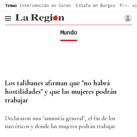
common.go-to-content
Temas
Intervención en Coren
Estafa en Burgos
Previsi
header.menu.open
Mundo
Los talibanes afirman que "no habrá
hostilidades" y que las mujeres podrán
trabajar
Declararon una "amnistía general", el fin de los
narcóticos y donde las mujeres podrán trabajar.