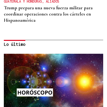
GUATEMALA Y HONDURAS, ALIADOS
Trump prepara una nueva fuerza militar para
coordinar operaciones contra los cárteles en
Hispanoamérica
Lo último
ASESINÓ A SU ABUELO
Un tiroteo escolar en Tailandia deja al menos 6
muertos y 15 heridos