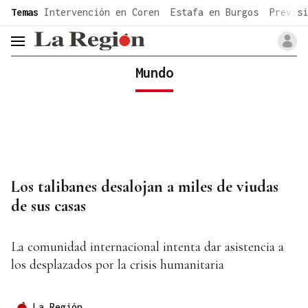
common.go-to-content
Temas
Intervención en Coren
Estafa en Burgos
Previsi
header.menu.open
Mundo
Los talibanes desalojan a miles de viudas
de sus casas
La comunidad internacional intenta dar asistencia a
los desplazados por la crisis humanitaria
La Región