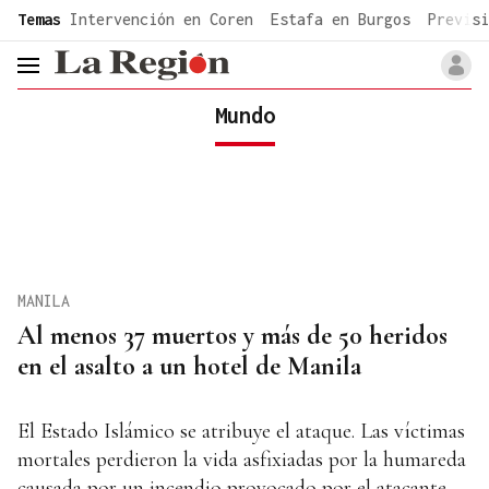
common.go-to-content
Temas
Intervención en Coren
Estafa en Burgos
Previsi
header.menu.open
Mundo
MANILA
Al menos 37 muertos y más de 50 heridos
en el asalto a un hotel de Manila
El Estado Islámico se atribuye el ataque. Las víctimas
mortales perdieron la vida asfixiadas por la humareda
causada por un incendio provocado por el atacante