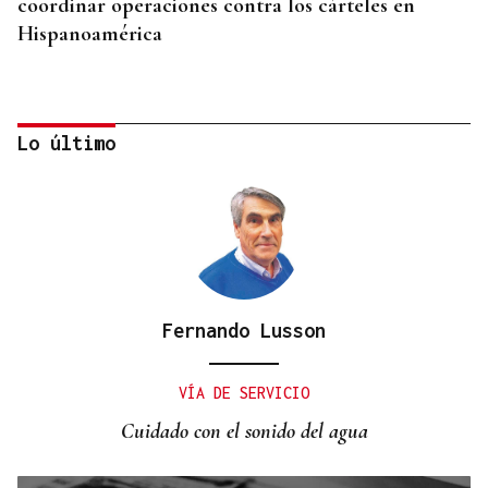
coordinar operaciones contra los cárteles en
Hispanoamérica
Lo último
Fernando Lusson
ASESINÓ A SU ABUELO
Un tiroteo escolar en Tailandia deja al menos 6
VÍA DE SERVICIO
muertos y 15 heridos
Cuidado con el sonido del agua