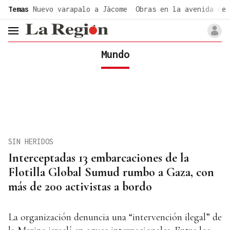
common.go-to-content
Temas
Nuevo varapalo a Jácome
Obras en la avenida de 
header.menu.open
Mundo
SIN HERIDOS
Interceptadas 13 embarcaciones de la
Flotilla Global Sumud rumbo a Gaza, con
más de 200 activistas a bordo
La organización denuncia una “intervención ilegal” de