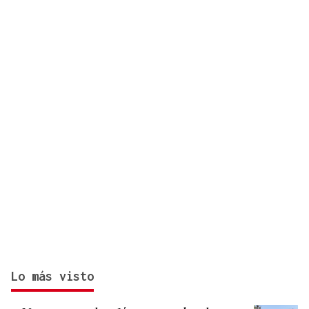
día antes del final del plazo
Lo más visto