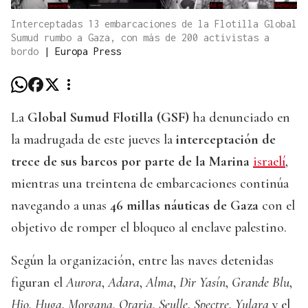
Interceptadas 13 embarcaciones de la Flotilla Global
Sumud rumbo a Gaza, con más de 200 activistas a
bordo
|
Europa Press
La
Global Sumud Flotilla (GSF)
ha denunciado en
la madrugada de este jueves la
interceptación de
trece de sus barcos por parte de la Marina
israelí
,
mientras una treintena de embarcaciones continúa
navegando a unas
46 millas náuticas de Gaza
con el
objetivo de romper el bloqueo al enclave palestino.
Según la organización, entre las naves detenidas
figuran el
Aurora
,
Adara
,
Alma
,
Dir Yasín
,
Grande Blu
,
Hio
,
Huga
,
Morgana
,
Otaria
,
Seulle
,
Spectre
,
Yulara
y el