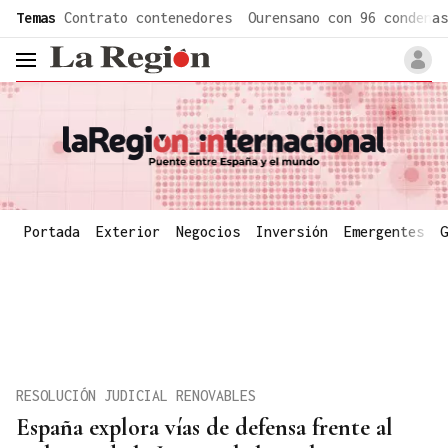
common.go-to-content
Temas
Contrato contenedores
Ourensano con 96 condenas
header.menu.open
Portada
Exterior
Negocios
Inversión
Emergentes
G
RESOLUCIÓN JUDICIAL RENOVABLES
España explora vías de defensa frente al