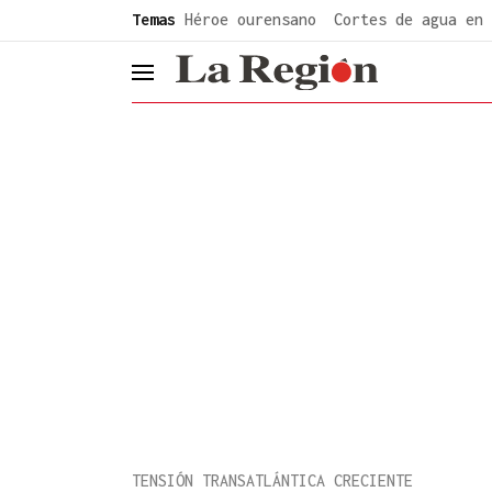
common.go-to-content
Temas
Héroe ourensano
Cortes de agua en 
header.menu.open
TENSIÓN TRANSATLÁNTICA CRECIENTE