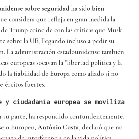
nidense sobre seguridad
ha sido
bien
que considera que refleja en gran medida la
a de Trump coincide con las críticas que Musk
 sobre la UE, llegando incluso a pedir su
ión. La administración estadounidense también
cas europeas socavan la "libertad política y la
do la fiabilidad de Europa como aliado si no
jércitos fuertes.
e y ciudadanía europea se moviliza
or su parte, ha respondido contundentemente.
sejo Europeo,
António Costa
, declaró que no
naza de interferencia en la vida política