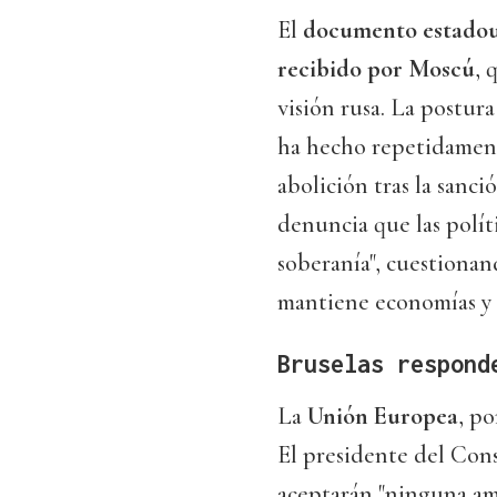
El
documento estadou
recibido por Moscú
, 
visión rusa. La postur
ha hecho repetidamente
abolición tras la sanc
denuncia que las políti
soberanía", cuestionan
mantiene economías y e
Bruselas respond
La
Unión Europea
, p
El presidente del Con
aceptarán "ninguna ame